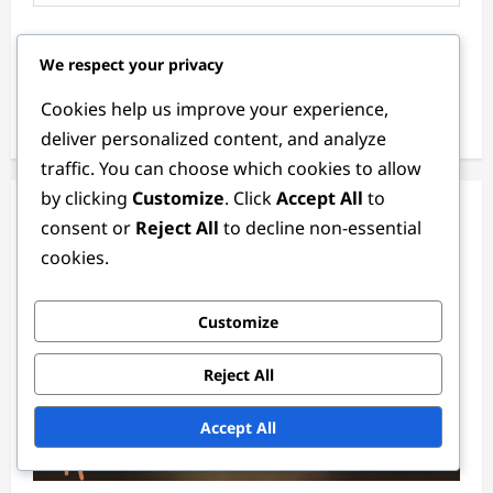
Save my name, email, and website in this browser for
We respect your privacy
the next time I comment.
Cookies help us improve your experience,
deliver personalized content, and analyze
traffic. You can choose which cookies to allow
by clicking
Customize
. Click
Accept All
to
Related Stories
consent or
Reject All
to decline non-essential
cookies.
Customize
Reject All
Accept All
Κωδικοί Δώρων