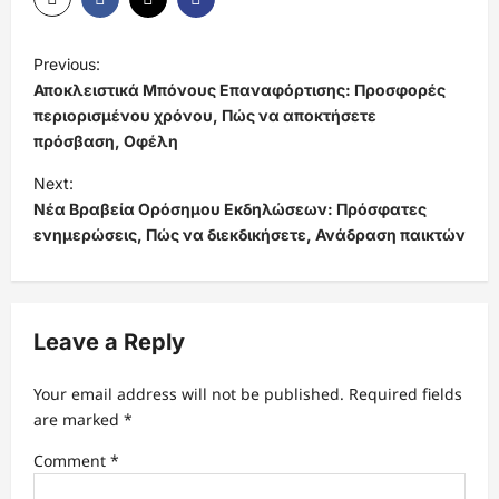
P
Previous:
o
Αποκλειστικά Μπόνους Επαναφόρτισης: Προσφορές
s
περιορισμένου χρόνου, Πώς να αποκτήσετε
πρόσβαση, Οφέλη
t
Next:
n
Νέα Βραβεία Ορόσημου Εκδηλώσεων: Πρόσφατες
a
ενημερώσεις, Πώς να διεκδικήσετε, Ανάδραση παικτών
v
i
g
Leave a Reply
a
t
Your email address will not be published.
Required fields
are marked
*
i
Comment
*
o