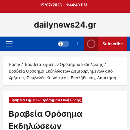
Skip
15/07/2026
1:44:41 PM
to
content
dailynews24.gr
Subscribe
Primary
Menu
Home
Βραβεία Σημείων Ορόσημου Εκδήλωσης
Βραβεία Ορόσημα Εκδηλώσεων Δημιουργημένων από
Χρήστες: Συμβολές Κοινότητας, Επαλήθευση, Απαίτηση
Βραβεία Σημείων Ορόσημου Εκδήλωσης
Βραβεία Ορόσημα
Εκδηλώσεων