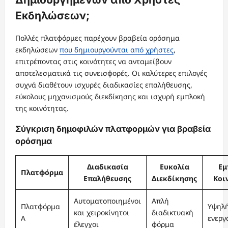
Εκδηλώσεων;
Πολλές πλατφόρμες παρέχουν βραβεία ορόσημα
εκδηλώσεων
που δημιουργούνται από χρήστες
,
επιτρέποντας στις κοινότητες να ανταμείβουν
αποτελεσματικά τις συνεισφορές. Οι καλύτερες επιλογές
συχνά διαθέτουν ισχυρές διαδικασίες επαλήθευσης,
εύκολους μηχανισμούς διεκδίκησης και ισχυρή εμπλοκή
της κοινότητας.
Σύγκριση δημοφιλών πλατφορμών για βραβεία
ορόσημα
Διαδικασία
Ευκολία
Εμ
Πλατφόρμα
Επαλήθευσης
Διεκδίκησης
Κοι
Αυτοματοποιημένοι
Απλή
Πλατφόρμα
Υψηλή
και χειροκίνητοι
διαδικτυακή
A
ενεργ
έλεγχοι
φόρμα