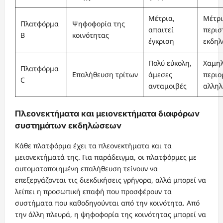
Μέτρια,
Μέτρι
Πλατφόρμα
Ψηφοφορία της
απαιτεί
περισ
B
κοινότητας
έγκριση
εκδηλ
Πολύ εύκολη,
Χαμηλ
Πλατφόρμα
Επαλήθευση τρίτων
άμεσες
περιο
C
ανταμοιβές
αλληλ
Πλεονεκτήματα και μειονεκτήματα διαφόρων
συστημάτων εκδηλώσεων
Κάθε πλατφόρμα έχει τα πλεονεκτήματα και τα
μειονεκτήματά της. Για παράδειγμα, οι πλατφόρμες με
αυτοματοποιημένη επαλήθευση τείνουν να
επεξεργάζονται τις διεκδικήσεις γρήγορα, αλλά μπορεί να
λείπει η προσωπική επαφή που προσφέρουν τα
συστήματα που καθοδηγούνται από την κοινότητα. Από
την άλλη πλευρά, η ψηφοφορία της κοινότητας μπορεί να