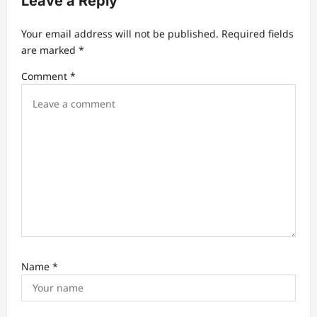
a
Leave a Reply
v
Your email address will not be published.
Required fields
i
are marked
*
g
Comment
*
a
t
i
o
n
Name
*