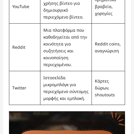
χρήσης βίντεο για
YouTube
βραβεία,
δημιουργικό
χορηγίες
περιεχόμενο βίντεο.
Μια πλατφόρμα που
καθοδηγείται από την
κοινότητα για
Reddit coins,
Reddit
συζητήσεις και
αναγνώριση
κοινοποίηση
περιεχομένου.
Ιστοσελίδα
Κάρτες
μικρομπλόγκ για
Twitter
δώρων,
περιεχόμενο σύντομης
shoutouts
μορφής και εμπλοκή.