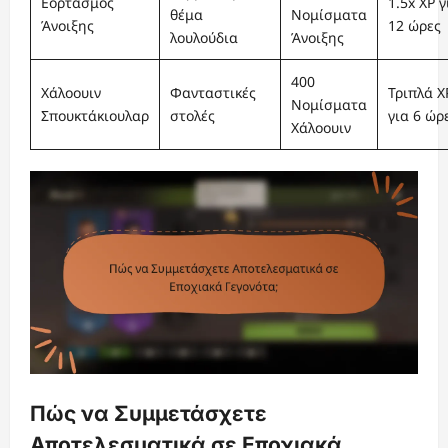
Εορτασμός
1.5x XP γ
θέμα
Νομίσματα
Άνοιξης
12 ώρες
λουλούδια
Άνοιξης
400
Χάλοουιν
Φανταστικές
Τριπλά X
Νομίσματα
Σπουκτάκιουλαρ
στολές
για 6 ώρ
Χάλοουιν
Πώς να Συμμετάσχετε
Αποτελεσματικά σε Εποχιακά