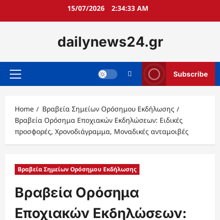
Skip
15/07/2026
2:34:34 AM
to
content
dailynews24.gr
Subscribe
Primary
Menu
Home
Βραβεία Σημείων Ορόσημου Εκδήλωσης
Βραβεία Ορόσημα Εποχιακών Εκδηλώσεων: Ειδικές
προσφορές, Χρονοδιάγραμμα, Μοναδικές ανταμοιβές
Βραβεία Σημείων Ορόσημου Εκδήλωσης
Βραβεία Ορόσημα
Εποχιακών Εκδηλώσεων: