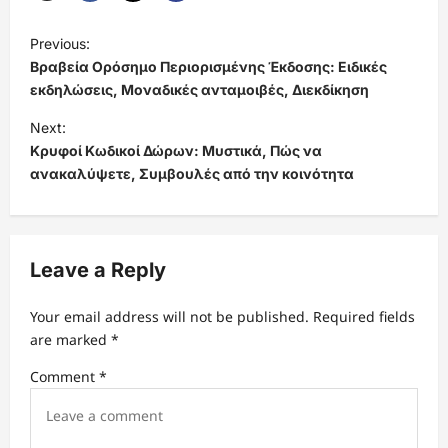
P
Previous:
o
Βραβεία Ορόσημο Περιορισμένης Έκδοσης: Ειδικές
s
εκδηλώσεις, Μοναδικές ανταμοιβές, Διεκδίκηση
t
Next:
Κρυφοί Κωδικοί Δώρων: Μυστικά, Πώς να
n
ανακαλύψετε, Συμβουλές από την κοινότητα
a
v
i
Leave a Reply
g
a
Your email address will not be published.
Required fields
t
are marked
*
i
Comment
*
o
n