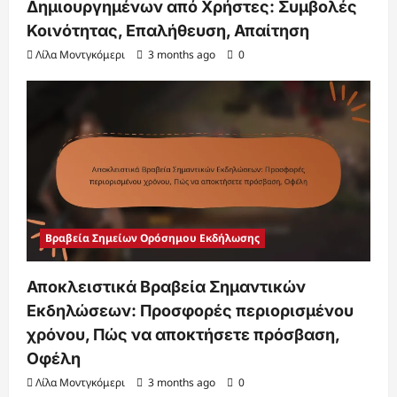
Δημιουργημένων από Χρήστες: Συμβολές
Κοινότητας, Επαλήθευση, Απαίτηση
Λίλα Μοντγκόμερι
3 months ago
0
Βραβεία Σημείων Ορόσημου Εκδήλωσης
Αποκλειστικά Βραβεία Σημαντικών
Εκδηλώσεων: Προσφορές περιορισμένου
χρόνου, Πώς να αποκτήσετε πρόσβαση,
Οφέλη
Λίλα Μοντγκόμερι
3 months ago
0