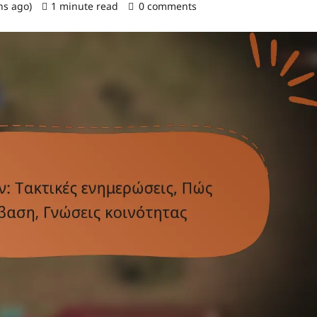
hs ago)
1 minute read
0 comments