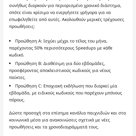
συνήθως διαρκούν για περιορισμένο χρονικό διάστημα,
οπότε είναι κρίσιμο να ενεργήσετε γρήγορα για να
επωφεληθείτε από αυτές. Ακολουθούν μερικές τρέχουσες
προωθήσεις:
Προώθηση A: Ισχύει μέχρι το τέλος του μήνα,
παρέχοντας 50% περισσότερους Speedups με κάθε
κωδικό.
Προώθηση B: Διαθέσιμη για δύο εβδομάδες,
προσφέροντας αποκλειστικούς κωδικούς για νέους
παίκτες.
Προώθηση C: Εποχιακή εκδήλωση που διαρκεί μία
εβδομάδα, με ειδικούς κωδικούς που παρέχουν μπόνους
πόρους.
Δώστε προσοχή στα επίσημα κανάλια παιχνιδιών και στα
κοινωνικά μέσα για ανακοινώσεις σχετικά με νέες
προωθήσεις και τα χρονοδιαγράμματά τους.