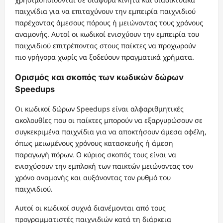
παιχνίδια για να επιταχύνουν την εμπειρία παιχνιδιού
παρέχοντας άμεσους πόρους ή μειώνοντας τους χρόνους
αναμονής. Αυτοί οι κωδικοί ενισχύουν την εμπειρία του
παιχνιδιού επιτρέποντας στους παίκτες να προχωρούν
πιο γρήγορα χωρίς να ξοδεύουν πραγματικά χρήματα.
Ορισμός και σκοπός των κωδικών δώρων
Speedups
Οι κωδικοί δώρων Speedups είναι αλφαριθμητικές
ακολουθίες που οι παίκτες μπορούν να εξαργυρώσουν σε
συγκεκριμένα παιχνίδια για να αποκτήσουν άμεσα οφέλη,
όπως μειωμένους χρόνους κατασκευής ή άμεση
παραγωγή πόρων. Ο κύριος σκοπός τους είναι να
ενισχύσουν την εμπλοκή των παικτών μειώνοντας τον
χρόνο αναμονής και αυξάνοντας τον ρυθμό του
παιχνιδιού.
Αυτοί οι κωδικοί συχνά διανέμονται από τους
προγραμματιστές παιχνιδιών κατά τη διάρκεια