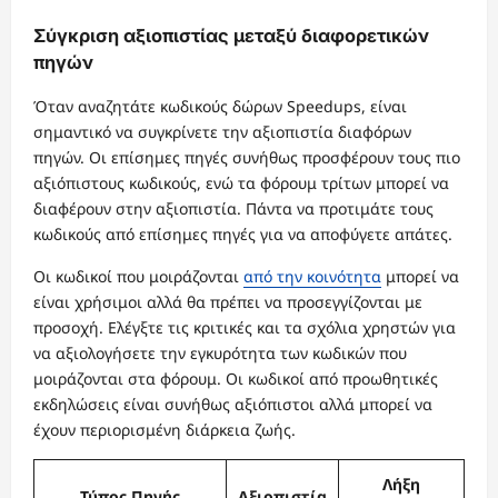
Σύγκριση αξιοπιστίας μεταξύ διαφορετικών
πηγών
Όταν αναζητάτε κωδικούς δώρων Speedups, είναι
σημαντικό να συγκρίνετε την αξιοπιστία διαφόρων
πηγών. Οι επίσημες πηγές συνήθως προσφέρουν τους πιο
αξιόπιστους κωδικούς, ενώ τα φόρουμ τρίτων μπορεί να
διαφέρουν στην αξιοπιστία. Πάντα να προτιμάτε τους
κωδικούς από επίσημες πηγές για να αποφύγετε απάτες.
Οι κωδικοί που μοιράζονται
από την κοινότητα
μπορεί να
είναι χρήσιμοι αλλά θα πρέπει να προσεγγίζονται με
προσοχή. Ελέγξτε τις κριτικές και τα σχόλια χρηστών για
να αξιολογήσετε την εγκυρότητα των κωδικών που
μοιράζονται στα φόρουμ. Οι κωδικοί από προωθητικές
εκδηλώσεις είναι συνήθως αξιόπιστοι αλλά μπορεί να
έχουν περιορισμένη διάρκεια ζωής.
Λήξη
Τύπος Πηγής
Αξιοπιστία