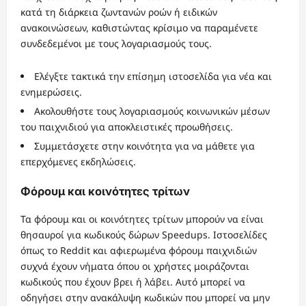
κατά τη διάρκεια ζωντανών ροών ή ειδικών
ανακοινώσεων, καθιστώντας κρίσιμο να παραμένετε
συνδεδεμένοι με τους λογαριασμούς τους.
Ελέγξτε τακτικά την επίσημη ιστοσελίδα για νέα και
ενημερώσεις.
Ακολουθήστε τους λογαριασμούς κοινωνικών μέσων
του παιχνιδιού για αποκλειστικές προωθήσεις.
Συμμετάσχετε στην κοινότητα για να μάθετε για
επερχόμενες εκδηλώσεις.
Φόρουμ και κοινότητες τρίτων
Τα φόρουμ και οι κοινότητες τρίτων μπορούν να είναι
θησαυροί για κωδικούς δώρων Speedups. Ιστοσελίδες
όπως το Reddit και αφιερωμένα φόρουμ παιχνιδιών
συχνά έχουν νήματα όπου οι χρήστες μοιράζονται
κωδικούς που έχουν βρει ή λάβει. Αυτό μπορεί να
οδηγήσει στην ανακάλυψη κωδικών που μπορεί να μην