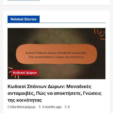
Related Stories
Κωδικοί Δώρων
Κωδικοί Σπάνιων Δώρων: Μοναδικές
ανταμοιβές, Πώς να αποκτήσετε, Γνώσεις
της κοινότητας
Λίλα Μοντγκόμερι
3 months ago
0