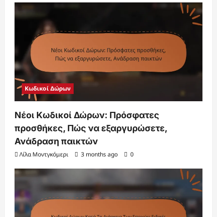
Κωδικοί Δώρων
Νέοι Κωδικοί Δώρων: Πρόσφατες
προσθήκες, Πώς να εξαργυρώσετε,
Ανάδραση παικτών
Λίλα Μοντγκόμερι
3 months ago
0