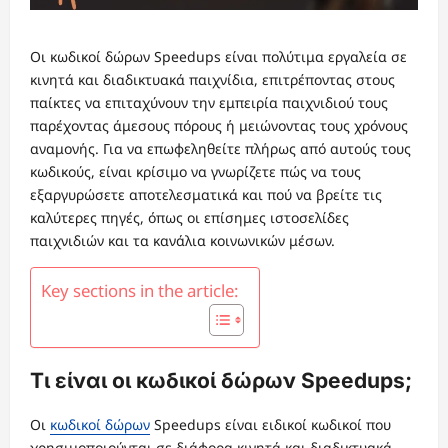
Οι κωδικοί δώρων Speedups είναι πολύτιμα εργαλεία σε
κινητά και διαδικτυακά παιχνίδια, επιτρέποντας στους
παίκτες να επιταχύνουν την εμπειρία παιχνιδιού τους
παρέχοντας άμεσους πόρους ή μειώνοντας τους χρόνους
αναμονής. Για να επωφεληθείτε πλήρως από αυτούς τους
κωδικούς, είναι κρίσιμο να γνωρίζετε πώς να τους
εξαργυρώσετε αποτελεσματικά και πού να βρείτε τις
καλύτερες πηγές, όπως οι επίσημες ιστοσελίδες
παιχνιδιών και τα κανάλια κοινωνικών μέσων.
Key sections in the article:
Τι είναι οι κωδικοί δώρων Speedups;
Οι
κωδικοί δώρων
Speedups είναι ειδικοί κωδικοί που
χρησιμοποιούνται σε διάφορα κινητά και διαδικτυακά