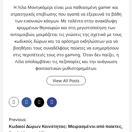
Η Λίλα Μοντγκόμερι είναι μια παθιασμένη gamer και
στρατηγικός επιβίωσης που αγαπά να εξερευνά τα βάθη
των εικονικών κόσμων. Με ταλέντο στην ανακάλυψη
κρυμμένων θησαυρών και στη μεγιστοποίηση των
ανταμοιβών, μοιράζεται τις γνώσεις της σχετικά με τους
κωδικούς δώρων και τα ορόσημα εκδηλώσεων για να
βοηθήσει τους συναδέλφους παίκτες να ευημερήσουν
στις περιπέτειές τους στο gaming. Όταν δεν παίζει, η
Λίλα απολαμβάνει τις πεζοπορίες και την ανάγνωση
φανταστικών μυθιστορημάτων.
View All Posts
P
Previous:
o
Κωδικοί Δώρων Κοινότητας: Μοιρασμένοι από παίκτες,