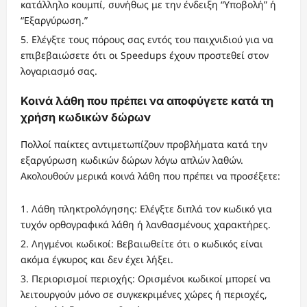
κατάλληλο κουμπί, συνήθως με την ένδειξη “Υποβολή” ή
“Εξαργύρωση.”
Ελέγξτε τους πόρους σας εντός του παιχνιδιού για να
επιβεβαιώσετε ότι οι Speedups έχουν προστεθεί στον
λογαριασμό σας.
Κοινά λάθη που πρέπει να αποφύγετε κατά τη
χρήση κωδικών δώρων
Πολλοί παίκτες αντιμετωπίζουν προβλήματα κατά την
εξαργύρωση κωδικών δώρων λόγω απλών λαθών.
Ακολουθούν μερικά κοινά λάθη που πρέπει να προσέξετε:
Λάθη πληκτρολόγησης: Ελέγξτε διπλά τον κωδικό για
τυχόν ορθογραφικά λάθη ή λανθασμένους χαρακτήρες.
Ληγμένοι κωδικοί: Βεβαιωθείτε ότι ο κωδικός είναι
ακόμα έγκυρος και δεν έχει λήξει.
Περιορισμοί περιοχής: Ορισμένοι κωδικοί μπορεί να
λειτουργούν μόνο σε συγκεκριμένες χώρες ή περιοχές,