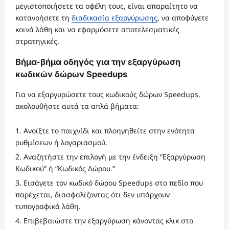
μεγιστοποιήσετε τα οφέλη τους, είναι απαραίτητο να
κατανοήσετε τη
διαδικασία εξαργύρωσης
, να αποφύγετε
κοινά λάθη και να εφαρμόσετε αποτελεσματικές
στρατηγικές.
Βήμα-βήμα οδηγός για την εξαργύρωση
κωδικών δώρων Speedups
Για να εξαργυρώσετε τους κωδικούς δώρων Speedups,
ακολουθήστε αυτά τα απλά βήματα:
Ανοίξτε το παιχνίδι και πλοηγηθείτε στην ενότητα
ρυθμίσεων ή λογαριασμού.
Αναζητήστε την επιλογή με την ένδειξη “Εξαργύρωση
Κωδικού” ή “Κωδικός Δώρου.”
Εισάγετε τον κωδικό δώρου Speedups στο πεδίο που
παρέχεται, διασφαλίζοντας ότι δεν υπάρχουν
τυπογραφικά λάθη.
Επιβεβαιώστε την εξαργύρωση κάνοντας κλικ στο