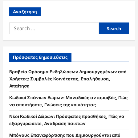
Αναζήτηση
Search
for:
Πρόσφατες δημοσιεύσεις
Βραβεία Ορόσημα Εκδηλώσεων Δημιουργημένων από
Χρήστες: Συμβολές Κοινότητας, Επαλήθευση,
Απαίτηση
Κωδικοί Σπάνιων Δώρων: Μοναδικές ανταμοιβές, Πώς
να αποκτήσετε, Γνώσεις της κοινότητας
Νέοι Κωδικοί Δώρων: Πρόσφατες προσθήκες, Πώς να
εξαργυρώσετε, Ανάδραση παικτών
Μπόνους Επαναφόρτισης που Δημιουργούνται από