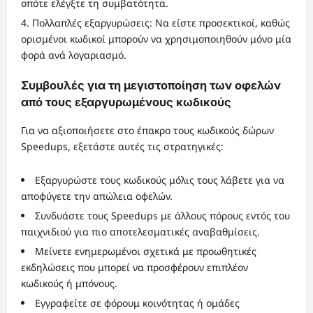
οπότε ελέγξτε τη συμβατότητα.
Πολλαπλές εξαργυρώσεις: Να είστε προσεκτικοί, καθώς
ορισμένοι κωδικοί μπορούν να χρησιμοποιηθούν μόνο μία
φορά ανά λογαριασμό.
Συμβουλές για τη μεγιστοποίηση των οφελών
από τους εξαργυρωμένους κωδικούς
Για να αξιοποιήσετε στο έπακρο τους κωδικούς δώρων
Speedups, εξετάστε αυτές τις στρατηγικές:
Εξαργυρώστε τους κωδικούς μόλις τους λάβετε για να
αποφύγετε την απώλεια οφελών.
Συνδυάστε τους Speedups με άλλους πόρους εντός του
παιχνιδιού για πιο αποτελεσματικές αναβαθμίσεις.
Μείνετε ενημερωμένοι σχετικά με προωθητικές
εκδηλώσεις που μπορεί να προσφέρουν επιπλέον
κωδικούς ή μπόνους.
Εγγραφείτε σε φόρουμ κοινότητας ή ομάδες