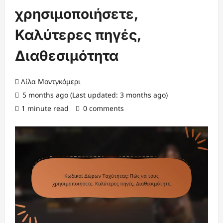
χρησιμοποιήσετε,
Καλύτερες πηγές,
Διαθεσιμότητα
Λίλα Μοντγκόμερι
5 months ago (Last updated: 3 months ago)
1 minute read
0 comments