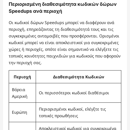
Περιορισμένη διαθεσιμότητα κωδικών δώρων
Speedups ανά περιοχή
Οι κωδικοί δώρων Speedups μπορεί να διαφέρουν ανά
περιοχή, επηρεάζοντας τη διαθεσιμότητά τους και τις
συγκεκριμένες ανταμοιβές που προσφέρονται. Ορισμένοι
κωδικοί μπορεί να είναι αποκλειστικοί για συγκεκριμένες
χώρες ή περιοχές, οπότε είναι σημαντικό να ελέγξετε τις
τοπικές κοινότητες παιχνιδιών για κωδικούς που αφορούν
την περιοχή σας.
Περιοχή
Διαθεσιμότητα Κωδικών
Βόρεια
Οι περισσότεροι κωδικοί διαθέσιμοι
Αμερική
Περιορισμένοι κωδικοί, ελέγξτε τις
Ευρώπη
τοπικές προωθήσεις
Αποκλειστικοί κωδικοί για συγκεκριμένα