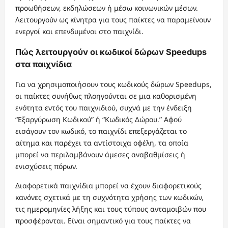
προωθήσεων, εκδηλώσεων ή μέσω κοινωνικών μέσων.
Λειτουργούν ως κίνητρα για τους παίκτες να παραμείνουν
ενεργοί και επενδυμένοι στο παιχνίδι.
Πώς λειτουργούν οι κωδικοί δώρων Speedups
στα παιχνίδια
Για να χρησιμοποιήσουν τους κωδικούς δώρων Speedups,
οι παίκτες συνήθως πλοηγούνται σε μια καθορισμένη
ενότητα εντός του παιχνιδιού, συχνά με την ένδειξη
“Εξαργύρωση Κωδικού” ή “Κωδικός Δώρου.” Αφού
εισάγουν τον κωδικό, το παιχνίδι επεξεργάζεται το
αίτημα και παρέχει τα αντίστοιχα οφέλη, τα οποία
μπορεί να περιλαμβάνουν άμεσες αναβαθμίσεις ή
ενισχύσεις πόρων.
Διαφορετικά παιχνίδια μπορεί να έχουν διαφορετικούς
κανόνες σχετικά με τη συχνότητα χρήσης των κωδικών,
τις ημερομηνίες λήξης και τους τύπους ανταμοιβών που
προσφέρονται. Είναι σημαντικό για τους παίκτες να