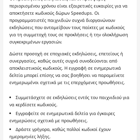
περιορισμένου χρόνου είναι εξαιρετικές ευκαιρίες για να
αποκτήσετε κωδικούς δώρων Speedups. Οι
προγραμματιστές παιχνιδιών συχνά διοργανώνουν
εκδηλώσεις που ανταμείβουν τους παίκτες με κωδικούς
για τη συμμετοχή τους σε προκλήσεις ή την ολοκλήρωση
συγκεκριμένων εργασιών.
Δώστε προσοχή σε εποχιακές εκδηλώσεις, επετείους ή
συνεργασίες, καθώς αυτές συχνά συνοδεύονται από
αποκλειστικούς κωδικούς. Η εγγραφή σε ενημερωτικά
δελτία μπορεί επίσης να σας βοηθήσει να παραμείνετε
ενημερωμένοι σχετικά με τις επερχόμενες προωθήσεις.
Συμμετάσχετε σε εκδηλώσεις εντός του παιχνιδιού για
να κερδίσετε κωδικούς.
Εγγραφείτε σε ενημερωτικά δελτία για έγκαιρες
ενημερώσεις σχετικά με προωθήσεις.
Δράστε γρήγορα, καθώς πολλοί κωδικοί έχουν
ημερομηνίες λήξης.